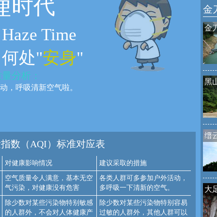
霾
时代
金
金
Haze Time
何处"
安身
"
质量分析：
黑
动，呼吸清新空气啦。
：
缙
指数（AQI）标准对应表
对健康影响情况
建议采取的措施
空气质量令人满意，基本无空
各类人群可多参加户外活动，
气污染，对健康没有危害
多呼吸一下清新的空气。
大
除少数对某些污染物特别敏感
除少数对某些污染物特别容易
的人群外，不会对人体健康产
过敏的人群外，其他人群可以