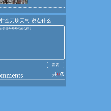
对"金刀峡天气"说点什么...
发表
omments
共
0
条