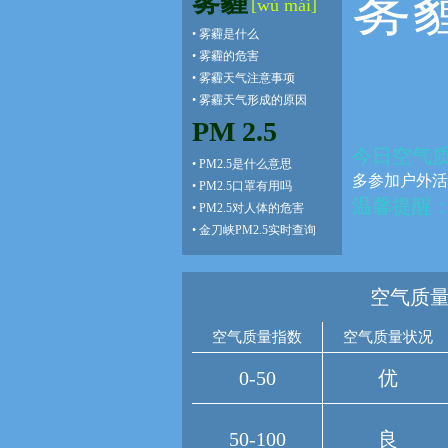
雾
雾霾
[wù mái]
•
雾霾是什么
•
雾霾的危害
•
雾霾天气注意事项
•
雾霾天气形成的原因
PM 2.5
今日空气
•
PM2.5是什么意思
多参加户外活
•
PM2.5口罩有用吗
温馨提醒
•
PM2.5对人体的危害
•
金刀峡PM2.5实时查询
空气质量
空气质量指数
空气质量状况
0-50
优
50-100
良