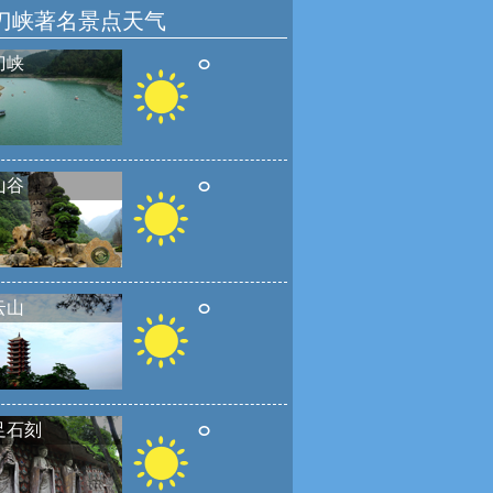
刀峡著名景点天气
°
刀峡
°
山谷
°
云山
°
足石刻