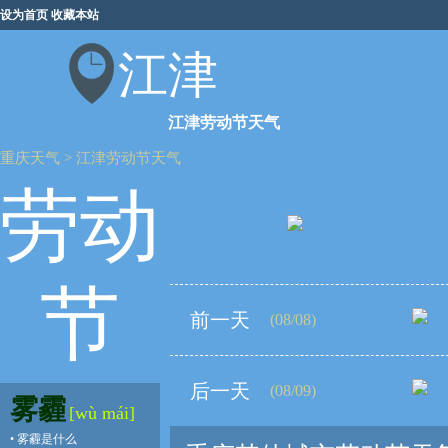
设为首页
收藏本站
江津
江津劳动节天气
重庆天气
>
江津劳动节天气
劳动
节
前一天
(08/08)
后一天
(08/09)
雾霾
[wù mái]
•
雾霾是什么