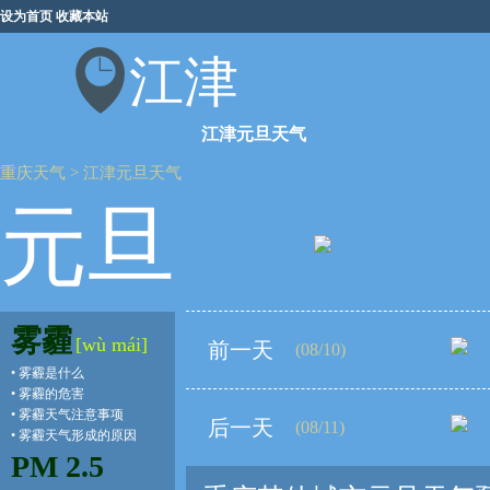
设为首页
收藏本站
江津
江津元旦天气
重庆天气
>
江津元旦天气
元旦
雾霾
[wù mái]
前一天
(08/10)
•
雾霾是什么
•
雾霾的危害
•
雾霾天气注意事项
后一天
(08/11)
•
雾霾天气形成的原因
PM 2.5